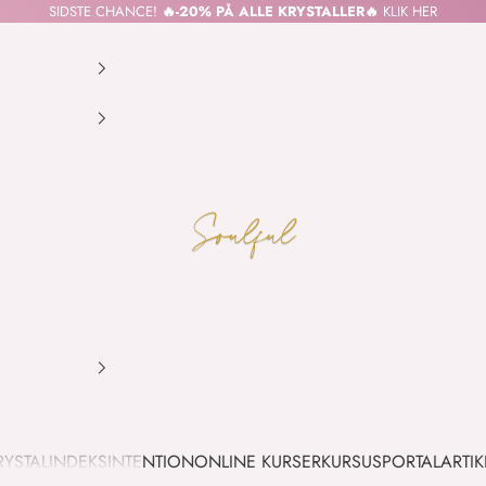
SIDSTE CHANCE!
🔥-20% PÅ ALLE KRYSTALLER🔥
KLIK HER
SOULFUL.DK
RYSTALINDEKS
INTENTION
ONLINE KURSER
KURSUSPORTAL
ARTIK