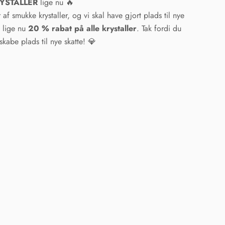
KRYSTALLER
lige nu 🔥
af smukke krystaller, og vi skal have gjort plads til nye
u lige nu
20 % rabat på alle krystaller
. Tak fordi du
kabe plads til nye skatte! 💎