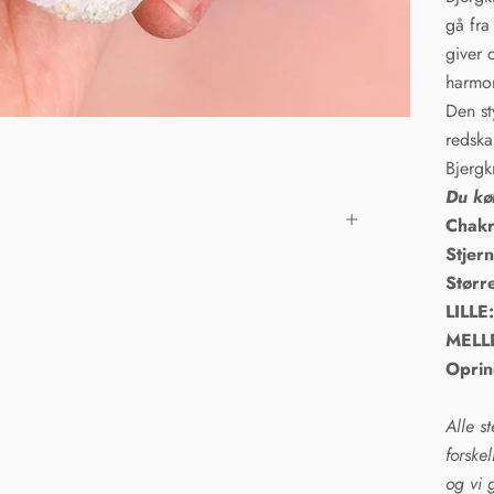
gå fra
giver 
harmon
Den st
redska
Bjergk
Du kø
Chakr
Stjer
Størr
LILLE
MELL
Oprin
Alle s
forske
og vi 