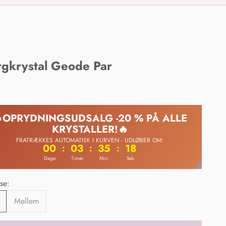
rgkrystal Geode Par
ris
OPRYDNINGSUDSALG -20 % PÅ ALLE
KRYSTALLER!🔥
FRATRÆKKES AUTOMATISK I KURVEN - UDLØBER OM:
00
03
35
17
:
:
:
Dage
Timer
Min.
Sek.
lse:
Mellem