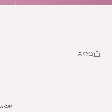
Næste
Søg
Indkøbskur
Wishlist
LER
OM