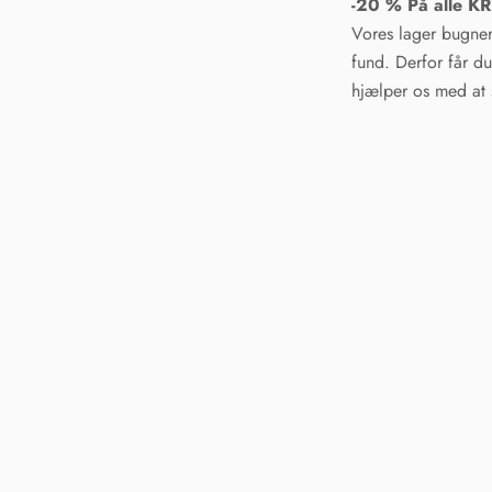
-20 % På alle 
Vores lager bugner 
fund. Derfor får d
hjælper os med at s