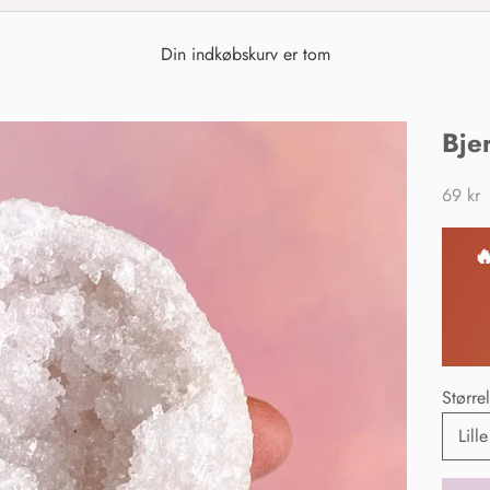
Din indkøbskurv er tom
Bje
Salgsp
69 kr

Større
Lille