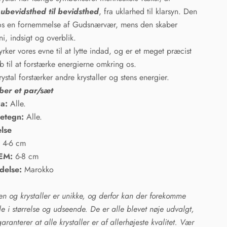
ubevidsthed til bevidsthed
, fra uklarhed til klarsyn. Den
os en fornemmelse af Gudsnærvær, mens den skaber
i, indsigt og overblik.
yrker vores evne til at lytte indad, og er et meget præcist
b til at forstærke energierne omkring os.
rystal forstærker andre krystaller og stens energier.
ber et par/sæt
a:
Alle.
netegn:
Alle.
else
:
4-6 cm
EM:
6-8 cm
delse:
Marokko
ten og krystaller er unikke, og derfor kan der forekomme
lle i størrelse og udseende. De er alle blevet nøje udvalgt,
garanterer at alle krystaller er af allerhøjeste kvalitet. Vær