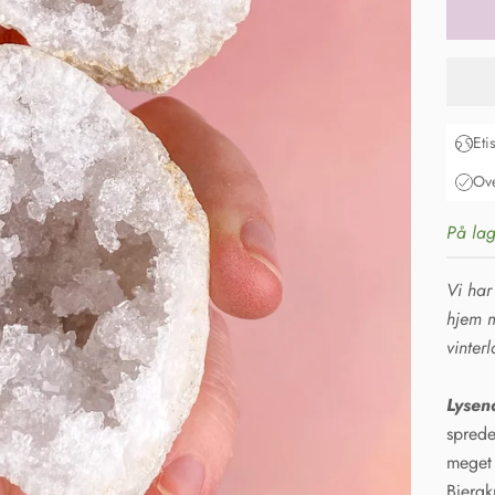
Eti
Ove
På lag
Vi har
hjem m
vinter
Lysen
sprede
meget 
Bjergk