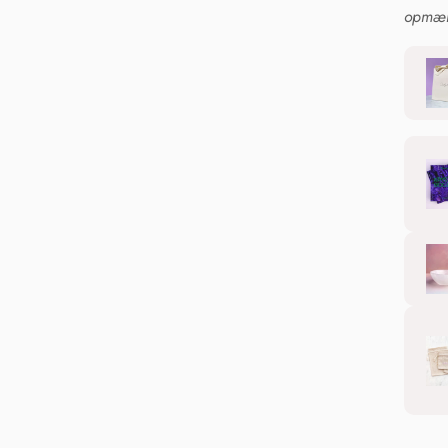
opmærk