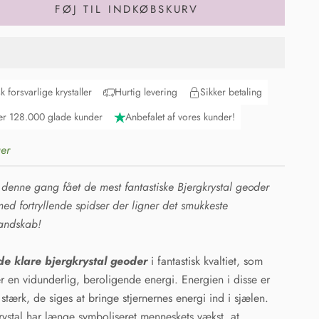
FØJ TIL INDKØBSKURV
sk forsvarlige krystaller
Hurtig levering
Sikker betaling
r 128.000 glade kunder
Anbefalet af vores kunder!
er
 denne gang fået de mest fantastiske Bjergkrystal geoder
ed fortryllende spidser der ligner det smukkeste
landskab!
de klare bjergkrystal geoder
i fantastisk kvaltiet, som
r en vidunderlig, beroligende energi. Energien i disse er
stærk, de siges at bringe stjernernes energi ind i sjælen.
rystal har længe symboliseret menneskets vækst, at