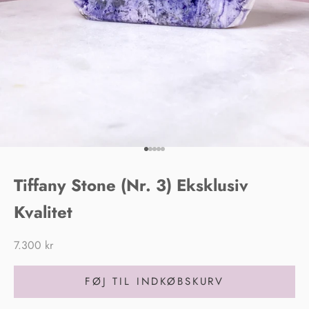
Gå til element 1
Gå til element 2
Gå til element 3
Gå til element 4
Gå til element 5
Tiffany Stone (Nr. 3) Eksklusiv
Kvalitet
Salgspris
7.300 kr
FØJ TIL INDKØBSKURV