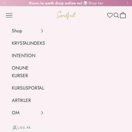
Spring til indhold
Down to earth drop online nu! 🌍
Shop her
Forrige
Næ
SOULFUL.DK
Menu
Søg
Indkø
Wishlist
Shop
KRYSTALINDEKS
INTENTION
ONLINE
KURSER
KURSUSPORTAL
ARTIKLER
OM
LOG PÅ