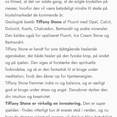
os tilmed, at det var sidste gang, at de solgte krystallen på
messer, hvorfor den vil være betydeligt mindre til stede på
krystalmarkedet de kommende år.
Geologisk består
Tiffany Stone
af Fluorit med Opal, Calcit,
Dolomit, Kvarts, Chalcedon, Bertrandit og andre mineraler.
Den kaldes også for opaliseret Fluorit, Ice Cream Stone og
Bertrandrit.
Tiffany Stone er kendt for sine dybtgående healende
egenskaber, der både healer på den fysiske krop, på sindet
og på sjælen. Den siges at forstærke den spirituelle
forbindelse, og så er den fantastisk til at bruge under
meditation, fordi den åbner op for hjerteenergien.
Tiffany Stone fremmer indre ro og balance, og er særligt
god at bruge under stress og angst. Derudover styrker den
din intuition og kreativitet.
Tiffany Stone er virkelig en investering.
Den er super
sjælden - findes vitterligt kun ét eneste sted i verden, og nu
hvor de stopper salget på messer, vil det kun blive betydeligt