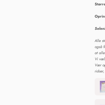
Størr
Oprin
Seleni
Alle s
også f
at alle
Vi vælg
Vær op
ridser