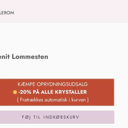
LER
OM
enit Lommesten
ris
FØJ TIL INDKØBSKURV