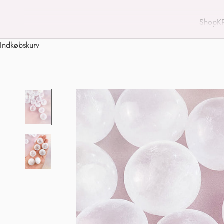
Shop
K
Indkøbskurv