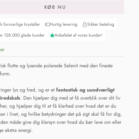
KØB NU
sk forsvarlige krystaller
Hurtig levering
Sikker betaling
r 128.000 glade kunder
Anbefalet af vores kunder!
er
tisk flotte og lysende polerede Selenit med den fineste
form.
inger lys og fred, og er et
fantastisk og uundværligt
iredskab
. Den hjælper dig med at få overblik over dit liv
her, og hjælper dig til at få klarhed over hvad det er du
ker i livet, og hvilke betydninger det på sigt skal få for dig,
den måde give dig klarsyn over hvad du bør lave om eller
ge ekstra energi.