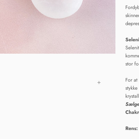
Fordyb
skinne
depres
Selen
Seleni
kommer
stor f
For at
stykke
krysta
Sælges
Chakr
Rens: