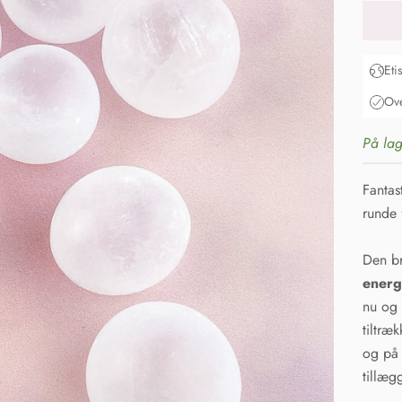
Eti
Ove
På lag
Fantas
runde 
Den br
energ
nu og 
tiltræk
og på 
tillæg