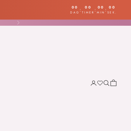
00
00
00
00
:
:
:
DAG
TIMER
MIN
SEK.
Næste
Søg
Indkøbskur
Wishlist