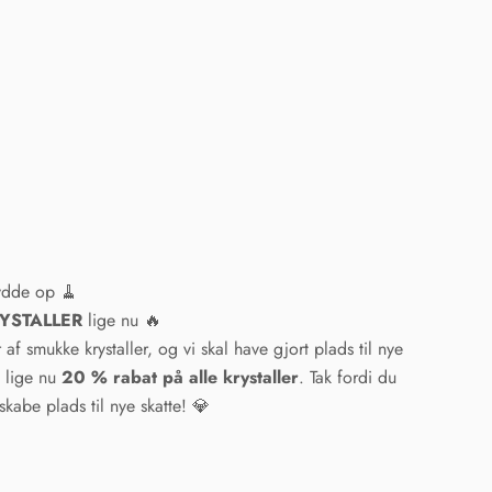
ydde op 🧹
KRYSTALLER
lige nu 🔥
af smukke krystaller, og vi skal have gjort plads til nye
u lige nu
20 % rabat på alle krystaller
. Tak fordi du
kabe plads til nye skatte! 💎