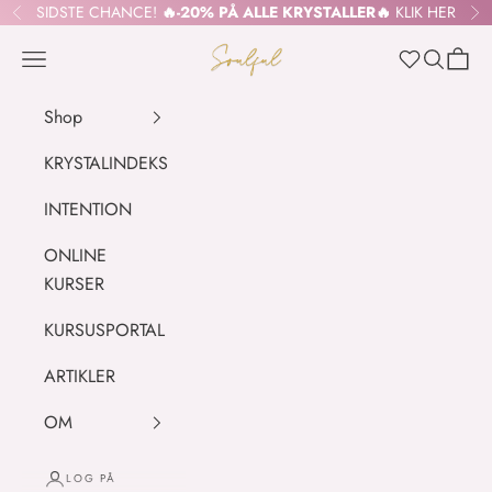
Spring til indhold
SIDSTE CHANCE!
🔥-20% PÅ ALLE KRYSTALLER🔥
KLIK HER
Forrige
Næ
SOULFUL.DK
Menu
Søg
Indkø
Wishlist
Shop
KRYSTALINDEKS
INTENTION
ONLINE
KURSER
KURSUSPORTAL
ARTIKLER
OM
LOG PÅ