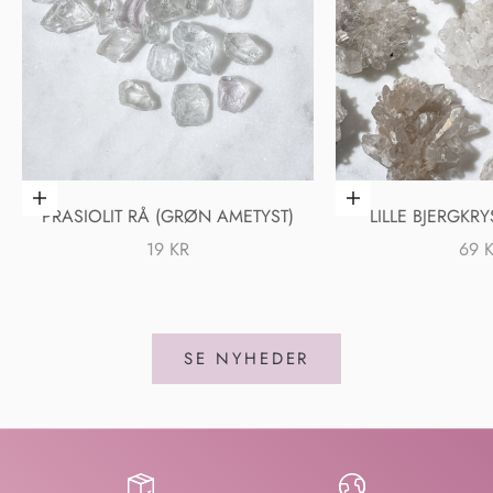
Føj til indkøbskurv
Føj til indkøbskurv
PRASIOLIT RÅ (GRØN AMETYST)
LILLE BJERGKR
SALGSPRIS
SAL
19 KR
69 
SE NYHEDER