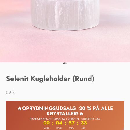
Gå til element 1
Gå til element 2
Selenit Kugleholder (Rund)
Salgspris
59 kr
🔥OPRYDNINGSUDSALG -20 % PÅ ALLE
KRYSTALLER!🔥
FRATRÆKKES AUTOMATISK I KURVEN - UDLØBER OM:
00
04
57
32
:
:
:
Dage
Timer
Min.
Sek.