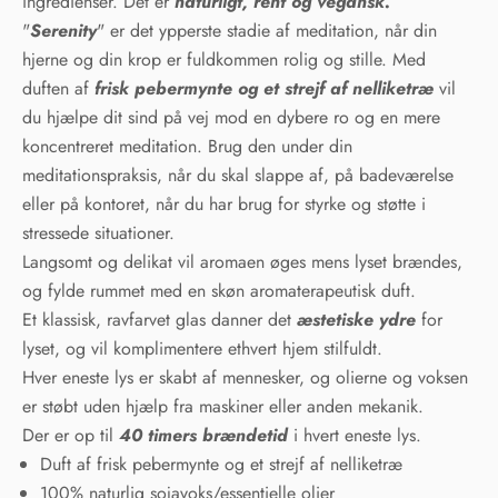
ingredienser. Det er
naturligt, rent og vegansk.
"
Serenity
" er det ypperste stadie af meditation, når din
hjerne og din krop er fuldkommen rolig og stille. Med
duften af
frisk pebermynte og et strejf af nelliketræ
vil
du hjælpe dit sind på vej mod en dybere ro og en mere
koncentreret meditation. Brug den under din
meditationspraksis, når du skal slappe af, på badeværelse
eller på kontoret, når du har brug for styrke og støtte i
stressede situationer.
Langsomt og delikat vil aromaen øges mens lyset brændes,
og fylde rummet med en skøn aromaterapeutisk duft.
Et klassisk, ravfarvet glas danner det
æstetiske ydre
for
lyset, og vil komplimentere ethvert hjem stilfuldt.
Hver eneste lys er skabt af mennesker, og olierne og voksen
er støbt uden hjælp fra maskiner eller anden mekanik.
Der er op til
40 timers brændetid
i hvert eneste lys.
Duft af frisk pebermynte og et strejf af nelliketræ
100% naturlig sojavoks/essentielle olier