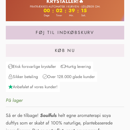
KRYSTALLER!🔥
FRATRÆKKES AUTOMATISK I KURVEN - UDLØBER OM:
00
02
39
14
:
:
:
Dage
Timer
Min.
Sek.
FØJ TIL INDKØBSKURV
KØB NU
Etisk forsvarlige krystaller
Hurtig levering
Sikker betaling
Over 128.000 glade kunder
Anbefalet af vores kunder!
På lager
Så er de tilbage!
Soulfuls
helt egne aromaterapi soya
duftlys som er skabt af 100% naturlige, plantebaserede