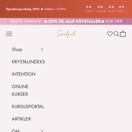
Spring til indhold
00
00
00
00
:
:
:
Oprydningsudsalg -20% 🔥
Udløber i AFTEN:
DAG
TIMER
MIN
SEK.
SIDSTE CHANCE!
🔥-20% PÅ ALLE KRYSTALLER🔥
KLIK HER
Forrige
Næ
SOULFUL.DK
Menu
Søg
Indkø
Wishlist
Shop
KRYSTALINDEKS
INTENTION
ONLINE
KURSER
KURSUSPORTAL
ARTIKLER
OM