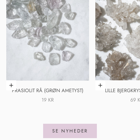
Føj til indkøbskurv
Føj til indkøbskurv
PRASIOLIT RÅ (GRØN AMETYST)
LILLE BJERGKR
SALGSPRIS
SAL
19 KR
69 
SE NYHEDER