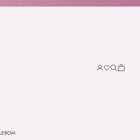
Næste
Søg
Indkøbskur
Wishlist
LER
OM