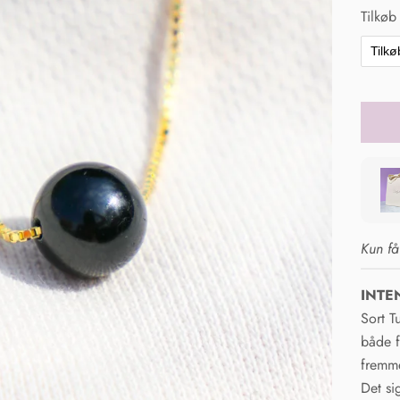
Tilkøb
Tilk
Kun få
INTE
Sort T
både f
fremme
Det si