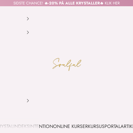
SIDSTE CHANCE!
🔥-20% PÅ ALLE KRYSTALLER🔥
KLIK HER
SOULFUL.DK
RYSTALINDEKS
INTENTION
ONLINE KURSER
KURSUSPORTAL
ARTIK