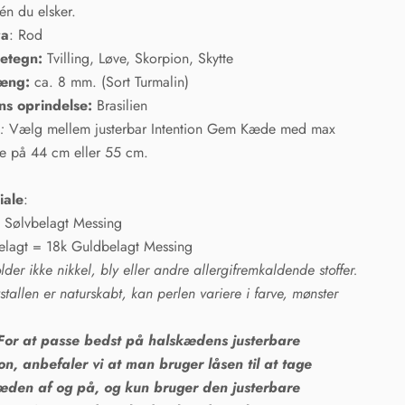
 én du elsker.
ra
: Rod
netegn:
Tvilling, Løve, Skorpion,
Skytte
æng:
ca. 8 mm. (Sort Turmalin)
ns oprindelse:
Brasilien
e
:
Vælg mellem justerbar Intention Gem Kæde med max
e på 44 cm eller 55 cm.
iale
:
 Sølvbelagt Messing
elagt = 18k Guldbelagt Messing
lder ikke nikkel, bly eller andre allergifremkaldende stoffer.
stallen er naturskabt, kan perlen variere i farve, mønster
For at passe bedst på halskædens justerbare
on, anbefaler vi at man bruger låsen til at tage
æden af og på, og kun bruger den justerbare