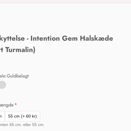
kyttelse - Intention Gem Halskæde
rt Turmalin)
r
ale:
Guldbelagt
dbelagt
Sølvbelagt
længde
m
55 cm
(+ 60 kr)
nten 45 cm. eller 55 cm.