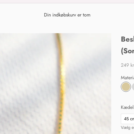
Din indkøbskurv er tom
Bes
(So
249 k
Materi
Gul
Kæde
45 c
Vælg e