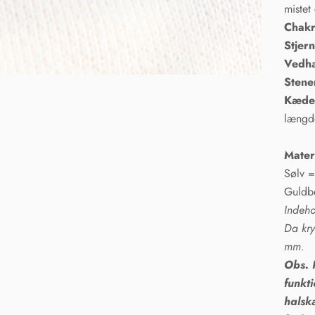
mistet
Chak
Stjer
Vedh
Stene
Kæd
længd
Mater
Sølv =
Guldb
Indeho
Da kry
mm.
Obs. 
funkti
halsk