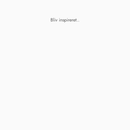
Bliv inspireret..
R
KRYSTAL
ARMBÅND