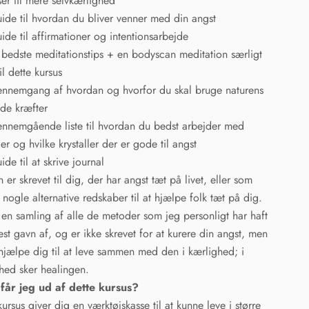
ser til mere selvkærlighed
uide til hvordan du bliver venner med din angst
uide til affirmationer og intentionsarbejde
 bedste meditationstips + en bodyscan meditation særligt
il dette kursus
ennemgang af hvordan og hvorfor du skal bruge naturens
de kræfter
ennemgående liste til hvordan du bedst arbejder med
ler og hvilke krystaller der er gode til angst
ide til at skrive journal
 er skrevet til dig, der har angst tæt på livet, eller som
 nogle alternative redskaber til at hjælpe folk tæt på dig.
 en samling af alle de metoder som jeg personligt har haft
est gavn af, og er ikke skrevet for at kurere din angst, men
 hjælpe dig til at leve sammen med den i kærlighed; i
hed sker healingen.
får jeg ud af dette kursus?
kursus giver dig en værktøjskasse til at kunne leve i større