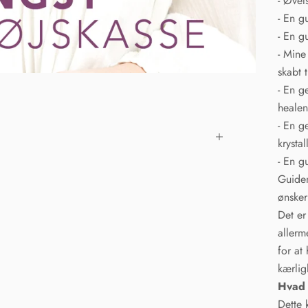
- Øvel
- En g
- En g
- Mine
skabt t
- En g
healen
- En g
krystal
- En gu
Guiden
ønsker
Det er
allerm
for at
kærlig
Hvad 
Dette 