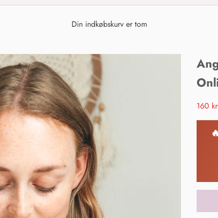
Din indkøbskurv er tom
Ang
Onl
Salgsp
160 kr
