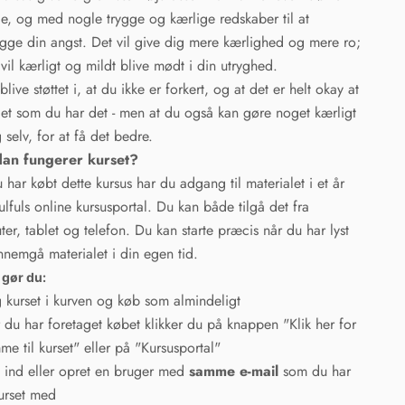
e, og med nogle trygge og kærlige redskaber til at
gge din angst. Det vil give dig mere kærlighed og mere ro;
vil kærligt og mildt blive mødt i din utryghed.
blive støttet i, at du ikke er forkert, og at det er helt okay at
et som du har det - men at du også kan gøre noget kærligt
g selv, for at få det bedre.
an fungerer kurset?
 har købt dette kursus har du adgang til materialet i et år
ulfuls online kursusportal. Du kan både tilgå det fra
er, tablet og telefon. Du kan starte præcis når du har lyst
nemgå materialet i din egen tid.
 gør du:
 kurset i kurven og køb som almindeligt
 du har foretaget købet klikker du på knappen "Klik her for
me til kurset" eller på "Kursusportal"
 ind eller opret en bruger med
samme e-mail
som du har
urset med