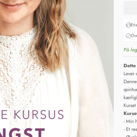
Eti
Ove
På lag
Dette 
Lever 
Denne 
spiritu
kærlig
Kurset
Kurse
- Min 
- Et re