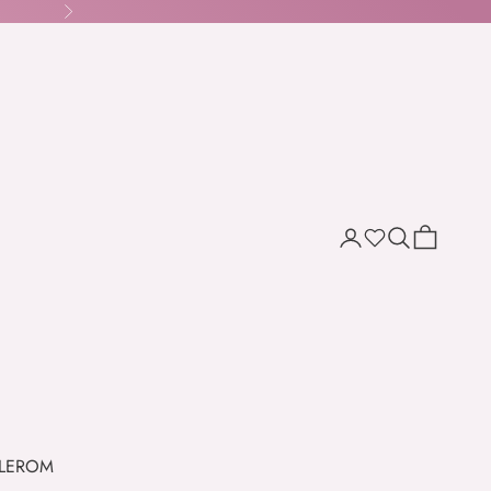
Næste
Søg
Indkøbskur
Wishlist
LER
OM