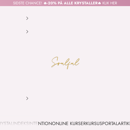
SIDSTE CHANCE!
🔥-20% PÅ ALLE KRYSTALLER🔥
KLIK HER
SOULFUL.DK
RYSTALINDEKS
INTENTION
ONLINE KURSER
KURSUSPORTAL
ARTIK