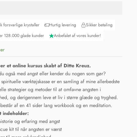
sk forsvarlige krystaller
Hurtig levering
Sikker betaling
r 128.000 glade kunder
Anbefalet af vores kunder!
er
er et online kursus skabt af Ditte Kreuz.
du også med angst eller kender du nogen som gør?
spirituelle værktøjskasse er en samling af mine allerbedste
elle
strategier og metoder til at omfavne angsten i
hed, og derigennem leve et liv i større glæde og tryghed.
 består af en 41 sider lang workbook og en meditation.
t indeholder:
historie og erfaring med angst
scue kit til når angsten er værst