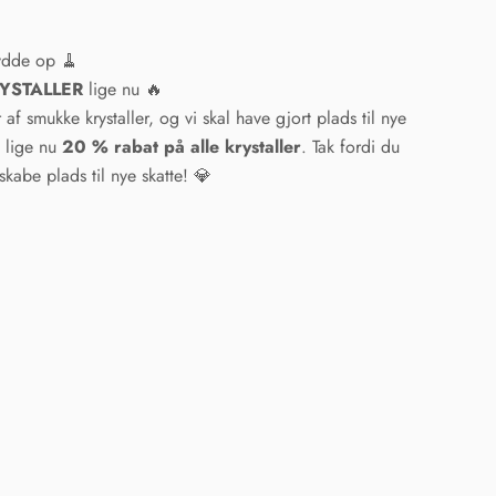
ydde op 🧹
KRYSTALLER
lige nu 🔥
af smukke krystaller, og vi skal have gjort plads til nye
u lige nu
20 % rabat på alle krystaller
. Tak fordi du
kabe plads til nye skatte! 💎