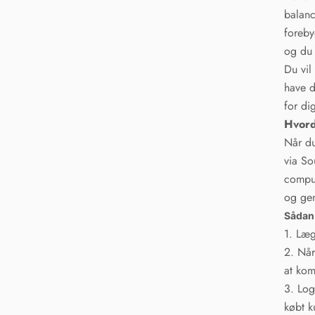
balanc
foreby
og du 
Du vil 
have d
for di
Hvord
Når du
via So
comput
og gen
Sådan
1. Læg
2. Når
at kom
3. Log
købt k