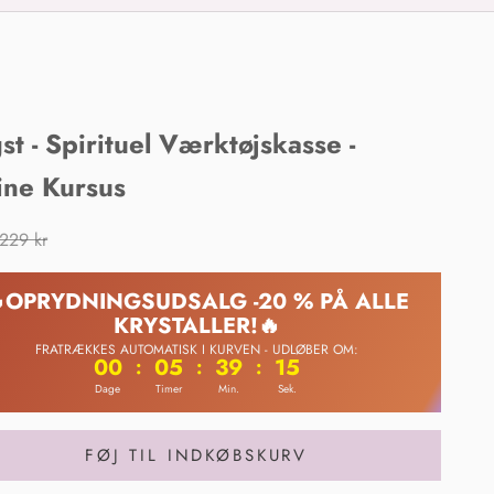
st - Spirituel Værktøjskasse -
ine Kursus
ris
Normalpris
229 kr
OPRYDNINGSUDSALG -20 % PÅ ALLE
KRYSTALLER!🔥
FRATRÆKKES AUTOMATISK I KURVEN - UDLØBER OM:
00
05
39
14
:
:
:
Dage
Timer
Min.
Sek.
FØJ TIL INDKØBSKURV