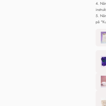
4. Når
instru
5. Når
på "Ku