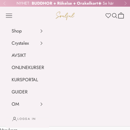
Hoppa till innehållet
NYHET:
BUDDHOR + Rökelse + Orakelkort☀️
Se här
Föregående
Nä
SOULFUL.DK
Meny
Sök
Kundv
Wishlist
Shop
Crystalex
AVSIKT
ONLINEKURSER
KURSPORTAL
GUIDER
OM
LOGGA IN