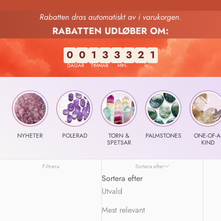
Rabatten dras automatiskt av i varukorgen.
RABATTEN UDLØBER OM:
0
0
1
3
3
3
1
9
DAGAR
TIMMAR
MIN.
kr
NYHETER
POLERAD
TORN &
PALMSTONES
ONE-OF-A
SPETSAR
KIND
Filtrera
Sortera efter
Sortera efter
Utvald
Mest relevant