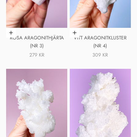
Lägg i varukorgen
Lägg i varukorgen
ROSA ARAGONITHJÄRTA
VITT ARAGONITKLUSTER
(NR 3)
(NR 4)
REA-PRIS
REA-PRIS
279 KR
309 KR