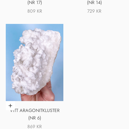
(NR 17)
(NR 14)
REA-PRIS
REA-PRIS
809 KR
729 KR
✽
NÄSTA SHOP UPDATE
✽
Lägg i varukorgen
VITT ARAGONITKLUSTER
MIDNIGHT MAGIC
SLÄPP
(NR 6)
Måndag den 20/4 kl. 20:00
REA-PRIS
869 KR