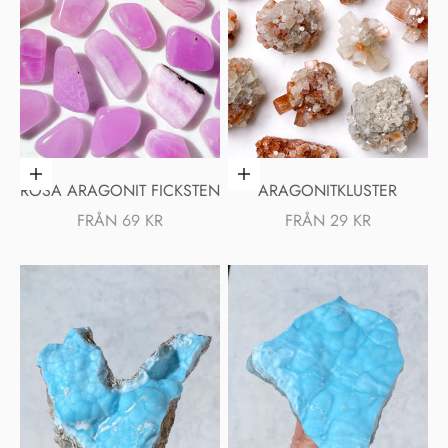
Välj alternativ
Välj alternativ
ROSA ARAGONIT FICKSTEN
ARAGONITKLUSTER
REA-PRIS
REA-PRIS
FRÅN 69 KR
FRÅN 29 KR