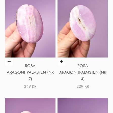
Lägg i varukorgen
Lägg i varukorgen
ROSA
ROSA
ARAGONITPALMSTEN (NR
ARAGONITPALMSTEN (NR
7)
4)
REA-PRIS
REA-PRIS
349 KR
229 KR