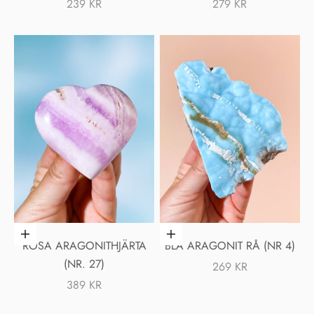
REA-PRIS
REA-PRIS
239 KR
279 KR
Lägg i varukorgen
Lägg i varukorgen
ROSA ARAGONITHJÄRTA
BLÅ ARAGONIT RÅ (NR 4)
(NR. 27)
REA-PRIS
269 KR
REA-PRIS
389 KR