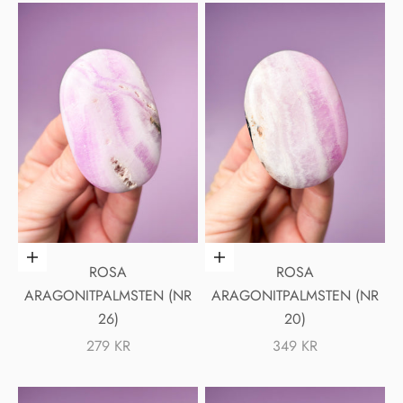
Lägg i varukorgen
Lägg i varukorgen
ROSA
ROSA
ARAGONITPALMSTEN (NR
ARAGONITPALMSTEN (NR
26)
20)
REA-PRIS
REA-PRIS
279 KR
349 KR