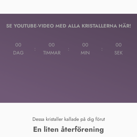
261 helt fantastiska kristaller med midnatts- och stjärnvibbar!
Kommer online söndag 🌠
SE YOUTUBE-VIDEO MED ALLA KRISTALLERNA HÄR!
00
00
00
00
:
:
:
DAG
TIMMAR
MIN
SEK
Dessa kristaller kallade på dig förut
En liten återförening