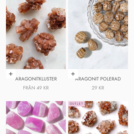
Välj alternativ
Lägg i varukorgen
ARAGONITKLUSTER
ARAGONIT POLERAD
REA-PRIS
REA-PRIS
FRÅN 49 KR
29 KR
OUTLET