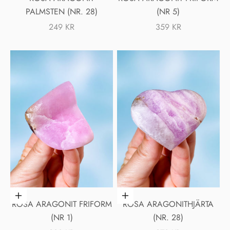
PALMSTEN (NR. 28)
(NR 5)
REA-PRIS
REA-PRIS
249 KR
359 KR
Lägg i varukorgen
Lägg i varukorgen
ROSA ARAGONIT FRIFORM
ROSA ARAGONITHJÄRTA
(NR 1)
(NR. 28)