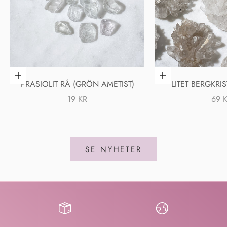
Lägg i varukorgen
Lägg i varukorgen
PRASIOLIT RÅ (GRÖN AMETIST)
LITET BERGKRI
REA-PRIS
REA-
19 KR
69 
SE NYHETER