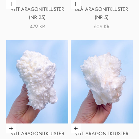
Lägg i varukorgen
Lägg i varukorgen
VITT ARAGONITKLUSTER
BLÅ ARAGONITKLUSTER
(NR 25)
(NR 5)
REA-PRIS
REA-PRIS
479 KR
609 KR
Lägg i varukorgen
Lägg i varukorgen
VITT ARAGONITKLUSTER
VITT ARAGONITKLUSTER