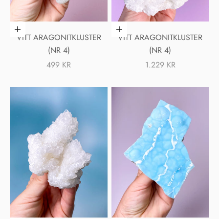
Lägg i varukorgen
Lägg i varukorgen
VITT ARAGONITKLUSTER
VITT ARAGONITKLUSTER
(NR 4)
(NR 4)
REA-PRIS
REA-PRIS
499 KR
1.229 KR