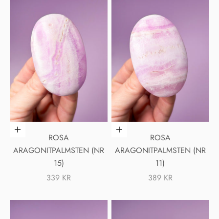
Lägg i varukorgen
Lägg i varukorgen
ROSA
ROSA
ARAGONITPALMSTEN (NR
ARAGONITPALMSTEN (NR
15)
11)
REA-PRIS
REA-PRIS
339 KR
389 KR