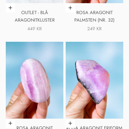
Lägg i varukorgen
Lägg i varukorgen
OUTLET - BLÅ
ROSA ARAGONIT
ARAGONITKLUSTER
PALMSTEN (NR. 32)
REA-PRIS
REA-PRIS
449 KR
249 KR
Lägg i varukorgen
Lägg i varukorgen
ROSA ARAGONIT
ROSA ARAGONIT FRIFORM