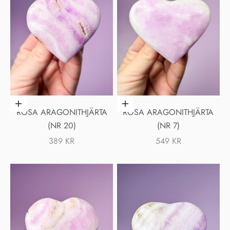
Lägg i varukorgen
Lägg i varukorgen
ROSA ARAGONITHJÄRTA
ROSA ARAGONITHJÄRTA
(NR 20)
(NR 7)
REA-PRIS
REA-PRIS
389 KR
549 KR