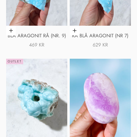
Lägg i varukorgen
Lägg i varukorgen
BLÅ ARAGONIT RÅ (NR. 9)
RÅ BLÅ ARAGONIT (NR 7)
REA-PRIS
REA-PRIS
469 KR
629 KR
OUTLET