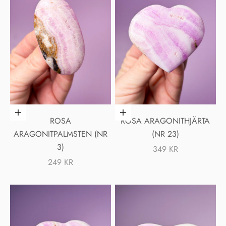
Lägg i varukorgen
Lägg i varukorgen
ROSA
ROSA ARAGONITHJÄRTA
ARAGONITPALMSTEN (NR
(NR 23)
3)
REA-PRIS
349 KR
REA-PRIS
249 KR