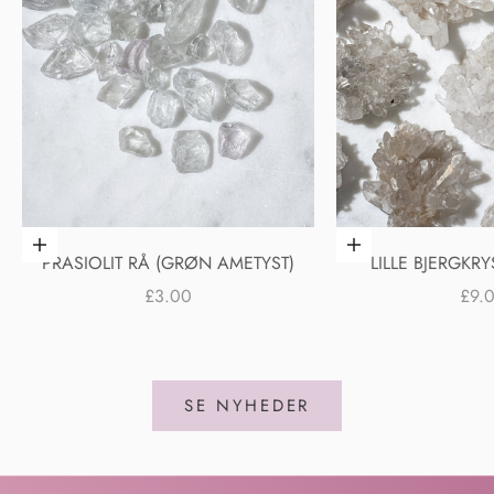
Føj til indkøbskurv
Føj til indkøbskurv
PRASIOLIT RÅ (GRØN AMETYST)
LILLE BJERGKR
SALGSPRIS
SAL
£3.00
£9.
SE NYHEDER