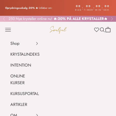
Spring til indhold
00
00
00
00
:
:
:
Oprydningsudsalg -20% 🔥
Udløber om:
DAG
TIMER
MIN
SEK.
250 Nye krystaller
online nu!
🔥-20% PÅ ALLE KRYSTALLER🔥
Forrige
Næ
SOULFUL.DK
Menu
Søg
Indkø
Wishlist
Shop
KRYSTALINDEKS
INTENTION
ONLINE
KURSER
KURSUSPORTAL
ARTIKLER
OM