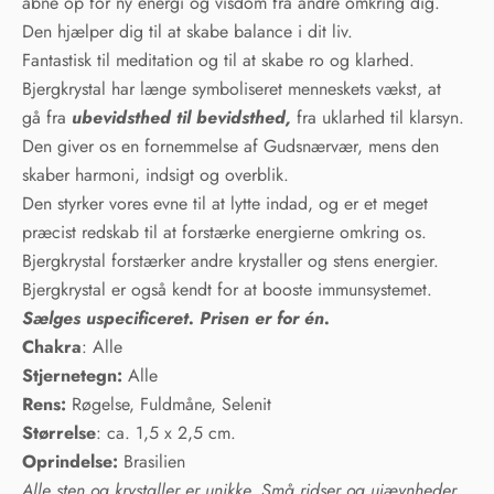
åbne op for ny energi og visdom fra andre omkring dig.
Den hjælper dig til at skabe balance i dit liv.
Fantastisk til meditation og til at skabe ro og klarhed.
Bjergkrystal har længe symboliseret menneskets vækst, at
gå fra
ubevidsthed til bevidsthed,
fra uklarhed til klarsyn.
Den giver os en fornemmelse af Gudsnærvær, mens den
skaber harmoni, indsigt og overblik.
Den styrker vores evne til at lytte indad, og er et meget
præcist redskab til at forstærke energierne omkring os.
Bjergkrystal forstærker andre krystaller og stens energier.
Bjergkrystal er også kendt for at booste immunsystemet.
Sælges uspecificeret. Prisen er for én.
Chakra
: Alle
Stjernetegn:
Alle
Rens:
Røgelse, Fuldmåne, Selenit
Størrelse
: ca. 1,5 x 2,5 cm.
Oprindelse:
Brasilien
Alle sten og krystaller er unikke. Små ridser og ujævnheder